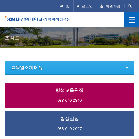
홈
로그인
회원가입
조직도
교육원소개 메뉴
평생교육원장
033-640-2840
행정실장
033-640-2607