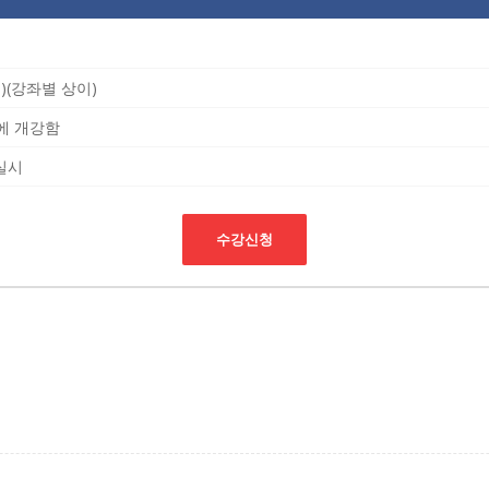
 15주)(강좌별 상이)
요일에 개강함
실시
수강신청