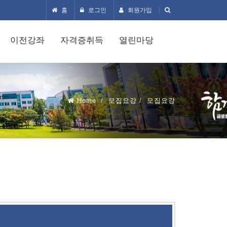
홈
로그인
회원가입
이전강좌
자격증취득
열린마당
Home
모집요강
모집요강